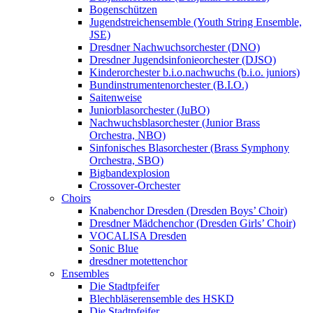
Bogenschützen
Jugendstreichensemble (Youth String Ensemble,
JSE)
Dresdner Nachwuchsorchester (DNO)
Dresdner Jugendsinfonieorchester (DJSO)
Kinderorchester b.i.o.nachwuchs (b.i.o. juniors)
Bundinstrumentenorchester (B.I.O.)
Saitenweise
Juniorblasorchester (JuBO)
Nachwuchsblasorchester (Junior Brass
Orchestra, NBO)
Sinfonisches Blasorchester (Brass Symphony
Orchestra, SBO)
Bigbandexplosion
Crossover-Orchester
Choirs
Knabenchor Dresden (Dresden Boys’ Choir)
Dresdner Mädchenchor (Dresden Girls’ Choir)
VOCALISA Dresden
Sonic Blue
dresdner motettenchor
Ensembles
Die Stadtpfeifer
Blechbläserensemble des HSKD
Die Stadtpfeifer