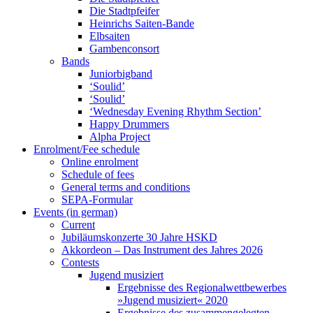
Die Stadtpfeifer
Heinrichs Saiten-Bande
Elbsaiten
Gambenconsort
Bands
Juniorbigband
‘Soulid’
‘Soulid’
‘Wednesday Evening Rhythm Section’
Happy Drummers
Alpha Project
Enrolment/Fee schedule
Online enrolment
Schedule of fees
General terms and conditions
SEPA-Formular
Events (in german)
Current
Jubiläumskonzerte 30 Jahre HSKD
Akkordeon – Das Instrument des Jahres 2026
Contests
Jugend musiziert
Ergebnisse des Regionalwettbewerbes
»Jugend musiziert« 2020
Ergebnisse des zusammengelegten