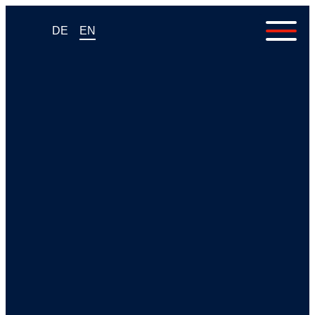
DE
EN